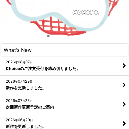
What's New
2026
08
07
年
月
日
Choiceのご注文受付を締め切りました。
2026
07
29
年
月
日
新作を更新しました。
2026
07
28
年
月
日
次回新作更新予定のご案内
2026
06
29
年
月
日
新作を更新しました。