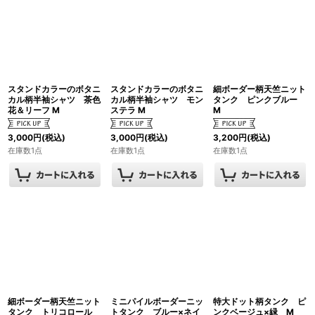
スタンドカラーのボタニ
スタンドカラーのボタニ
細ボーダー柄天竺ニット
カル柄半袖シャツ 茶色
カル柄半袖シャツ モン
タンク ピンクブルー
花＆リーフ M
ステラ M
M
3,000
円
(税込)
3,000
円
(税込)
3,200
円
(税込)
在庫数1点
在庫数1点
在庫数1点
細ボーダー柄天竺ニット
ミニパイルボーダーニッ
特大ドット柄タンク ピ
タンク トリコロール
トタンク ブルー×ネイ
ンクベージュ×緑 M